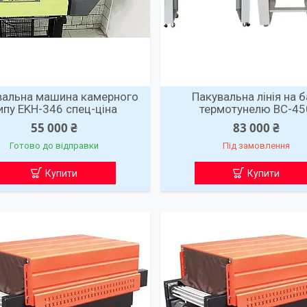
вальна машина камерного
Пакувальна лінія на б
ипу EKH-346 спец-ціна
термотунелю ВС-45
55 000 ₴
83 000 ₴
Готово до відправки
Під замовлення
Купити
Купити