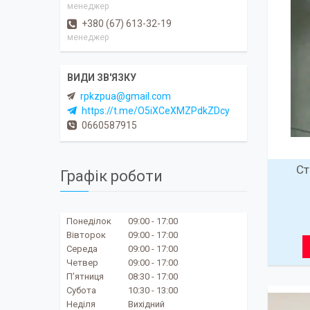
менеджер
+380 (67) 613-32-19
менеджер
rpkzpua@gmail.com
https://t.me/O5iXCeXMZPdkZDcy
0660587915
Ст
Графік роботи
Понеділок
09:00
17:00
Вівторок
09:00
17:00
Середа
09:00
17:00
Четвер
09:00
17:00
Пʼятниця
08:30
17:00
Субота
10:30
13:00
Неділя
Вихідний