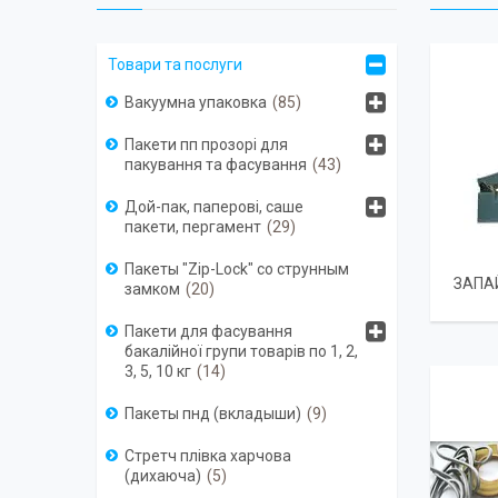
Товари та послуги
Вакуумна упаковка
85
Пакети пп прозорі для
пакування та фасування
43
Дой-пак, паперові, саше
пакети, пергамент
29
Пакеты "Zip-Lock" со струнным
ЗАПА
замком
20
Пакети для фасування
бакалійної групи товарів по 1, 2,
3, 5, 10 кг
14
Пакеты пнд (вкладыши)
9
Стретч плівка харчова
(дихаюча)
5