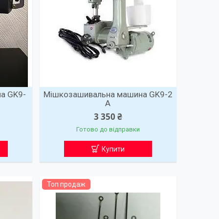
а GK9-
Мішкозашивальна машина GK9-2
А
3 350 ₴
Готово до відправки
Купити
Топ продаж