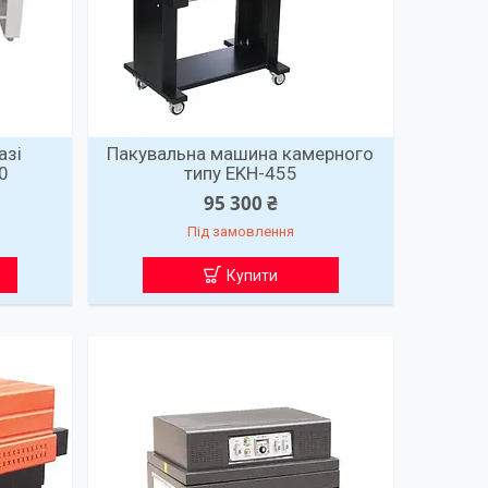
азі
Пакувальна машина камерного
0
типу EKH-455
95 300 ₴
Під замовлення
Купити