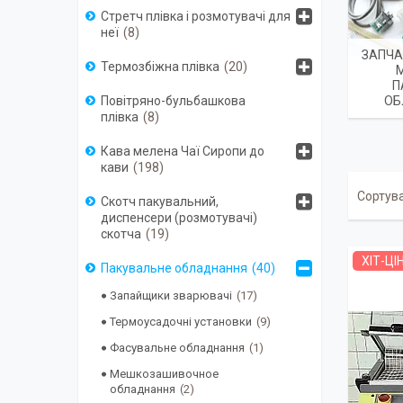
Стретч плівка і розмотувачі для
неї
8
ЗАПЧА
Термозбіжна плівка
20
П
ОБ
Повітряно-бульбашкова
плівка
8
Кава мелена Чаї Сиропи до
кави
198
Скотч пакувальний,
диспенсери (розмотувачі)
скотча
19
ХІТ-ЦІ
Пакувальне обладнання
40
Запайщики зварювачі
17
Термоусадочні установки
9
Фасувальне обладнання
1
Мешкозашивочное
обладнання
2