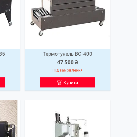
35
Термотунель ВС-400
47 500 ₴
Під замовлення
Купити