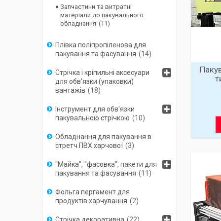
Запчастини та витратні
матеріали до пакувального
обладнання
11
Плівка поліпропіленова для
пакування та фасування
14
Паку
Стрічка і кріпильні аксесуари
т
для обв'язки (упаковки)
вантажів
18
Інструмент для обв'язки
пакувальною стрічкою
10
Обладнання для пакування в
стретч ПВХ харчової
3
"Майка", "фасовка", пакети для
пакування та фасування
11
Фольга пергамент для
продуктів харчування
2
Стрічка декоративна
22