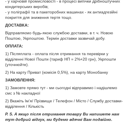
- у харчовій промисловості - в процесі випічки дрібноштучних
кондитерських виробів;
- у поліграфії та в пакеторобних машинах - як антиадгезійні
покриття для зниження тертя тощо.
ДОСТАВКА:
Відправляємо будь-якою службою доставки, в т. ч. Новою
Поштою, Укрпоштою. Термін доставки зазвичай добу.
ОПЛАТА:
1) Післяплата - оплата після отримання та перевірки у
відділенні Нової Пошти (тариф НП = 2%+20 грн), Укрпошти
(уточнюйте).
2) На карту Приват (комісія 0,5%), на карту Монобанку
ЗАМОВЛЕННЯ:
1) Замовте прямо тут - ми сьогодні відправимо і надішлемо
смс з № накладної
2) Вкажіть Ім'я/ Прізвище / Телефон / Місто / Службу доставки-
відділення / Кількість
P. S. А якщо після отримання товару Ви напишете нам
тут добрий відгук, ми будемо вдячні Вам подвійно.