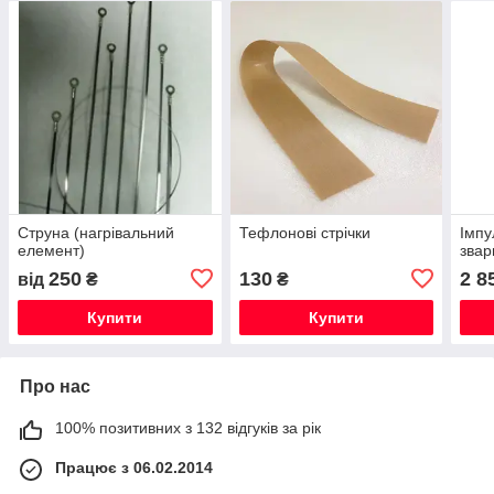
Струна (нагрівальний
Тефлонові стрічки
Імпу
елемент)
звар
250
130
2 8
від
₴
₴
Купити
Купити
Про нас
100% позитивних з 132 відгуків за рік
Працює з 06.02.2014