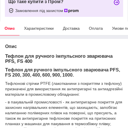
Що таке купити з Пром?
Замовлення під захистом
Опис
Характеристики
Доставка
Оплата
Умови п
Опис
Тефлон для ручного імпульсного зварювача
PFS, FS 400
Т
ефлон для ручного імпульсного зварювача PFS,
FS 200, 300, 400, 600, 900, 1000.
Тефлонові стрічки PTFE (лакотканини з покриттям з тефлону)
призначені для використання як антипригарні та антиадгезійні
матеріали в промисловому обладнанні:
- в пакувальній промисловості - як антипригарне покриття для
захисних нагрівальних елементів, що захищають; запобігає
налипанню полімерних плівок на поверхні, що пресують, а
також як антипригарне тефлонове покриття на притискних
планках у машинах для пакування в термозбіжну плівку;