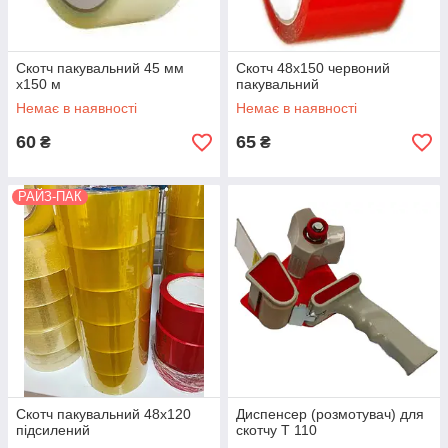
Скотч пакувальний 45 мм
Скотч 48х150 червоний
х150 м
пакувальний
Немає в наявності
Немає в наявності
60
65
₴
₴
РАЙЗ-ПАК
Скотч пакувальний 48х120
Диспенсер (розмотувач) для
підсилений
скотчу T 110