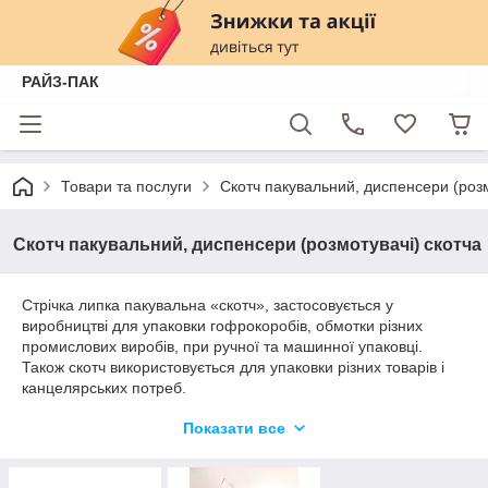
РАЙЗ-ПАК
Товари та послуги
Скотч пакувальний, диспенсери (розм
Скотч пакувальний, диспенсери (розмотувачі) скотча
Стрічка липка пакувальна «скотч», застосовується у
виробництві для упаковки гофрокоробів, обмотки різних
промислових виробів, при ручної та машинної упаковці.
Також скотч використовується для упаковки різних товарів і
канцелярських потреб.
Показати все
Ви можете замовити у нас скотч з логотипом (брендований
скотч або просто бренд-скотч), який робить упаковку
впізнаваною, захищеною і більш інформативною.