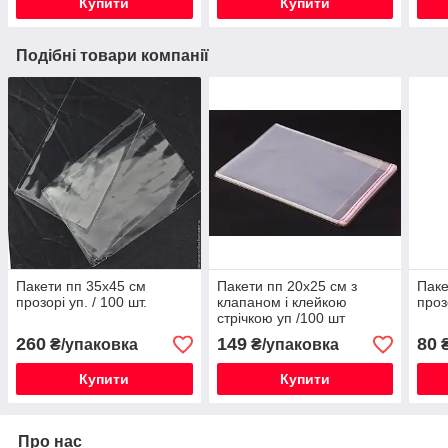
Купити
Купити
Подібні товари компанії
Пакети пп 35х45 см
Пакети пп 20х25 см з
Паке
прозорі уп. / 100 шт.
клапаном і клейкою
проз
стрічкою уп /100 шт
260
149
80
₴/упаковка
₴/упаковка
₴
Купити
Купити
Про нас