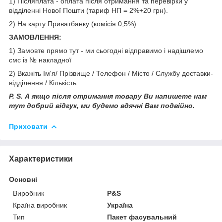
1) Післяплата - оплата після отримання та перевірки у
відділенні Нової Пошти (тариф НП = 2%+20 грн).
2) На карту Приватбанку (комісія 0,5%)
ЗАМОВЛЕННЯ:
1) Замовте прямо тут - ми сьогодні відправимо і надішлемо
смс
і
з № накладної
2) Вкажіть Ім'я/ Прізвище / Телефон / Місто / Службу доставки-
відділення / Кількість
P. S. А якщо після отримання товару Ви напишете нам
тут добрий відгук, ми будемо вдячні Вам подвійно.
Приховати
Характеристики
Основні
Виробник
P&S
Країна виробник
Україна
Тип
Пакет фасувальний