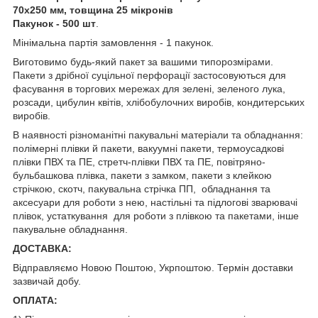
70х250 мм, товщина 25 мікронів
Пакунок - 500 шт
.
Мінімальна партія замовлення - 1 пакунок.
Виготовимо будь-який пакет за вашими типорозмірами.
Пакети з дрібної суцільної перфорації застосовуються для
фасування в торгових мережах для зелені, зеленого лука,
розсади, цибулин квітів, хлібобулочних виробів, кондитерських
виробів.
В наявності різноманітні пакувальні матеріали та обладнання:
полімерні плівки й пакети, вакуумні пакети, термоусадкові
плівки ПВХ та ПЕ, стретч-плівки ПВХ та ПЕ, повітряно-
бульбашкова плівка, пакети з замком, пакети з клейкою
стрічкою, скотч, пакувальна стрічка ПП, обладнання та
аксесуари для роботи з нею, настільні та підлогові зварювачі
плівок, устаткування для роботи з плівкою та пакетами, інше
пакувальне обладнання.
ДОСТАВКА:
Відправляємо Новою Поштою, Укрпоштою. Термін доставки
зазвичай добу.
ОПЛАТА: