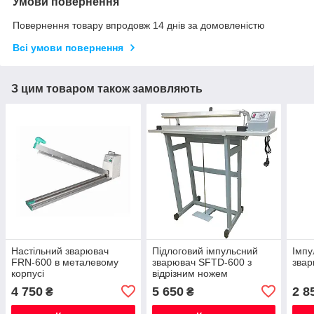
Умови повернення
Повернення товару впродовж 14 днів за домовленістю
Всі умови повернення
З цим товаром також замовляють
Настільний зварювач
Підлоговий імпульсний
Імпу
FRN-600 в металевому
зварювач SFTD-600 з
звар
корпусі
відрізним ножем
4 750
5 650
2 8
₴
₴