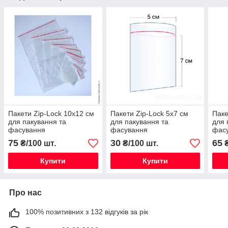
Пакети Zip-Lock 10х12 см
Пакети Zip-Lock 5х7 см
Паке
для пакування та
для пакування та
для 
фасування
фасування
фас
75
30
65
₴/100 шт.
₴/100 шт.
₴
Купити
Купити
Про нас
100% позитивних з 132 відгуків за рік