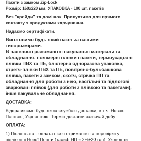
Пакети з замком Zip-Lock
Розмір:
160х220 мм, УПАКОВКА - 100 шт. пакетів
Без "крейди" та домішок. Припустимо для прямого
контакту з продуктами харчування.
Надаємо сертифікати.
Виготовимо будь-який пакет за вашими
типорозмірами.
В наявності різноманітні пакувальні матеріали та
обладнання: полімерні плівки і пакети, термоусадочні
плівки ПВХ та ПЕ, блістерна одноразова упаковка,
стретч-плівки ПВХ та ПЕ, повітряно-бульбашкова
плівка, пакети з замком, скотч, стрічка ПП та
обладнання для роботи з нею, настільні та підлогові
зварювачі плівок (для роботи з плівкою та пакетами),
інше пакувальне обладнання.
ДОСТАВКА:
Відправляємо будь-якою службою доставки, в т. ч. Новою
Поштою, Укрпоштою. Термін доставки зазвичай добу.
ОПЛАТА:
1) Післяплата - оплата після отримання та перевірки у
відділенні Нової Пошти (тариф НП = 2%+20 грн), Укрпошти