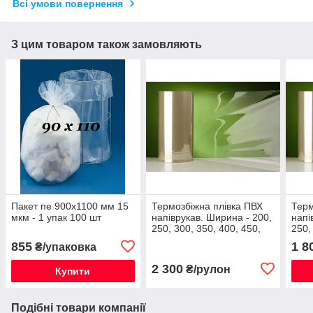
Всі умови повернення
З цим товаром також замовляють
Пакет пе 900х1100 мм 15
Термозбіжна плівка ПВХ
Терм
мкм - 1 упак 100 шт
напіврукав. Ширина - 200,
напі
250, 300, 350, 400, 450,
250,
500, 550, 600 мм /
500,
855
1 8
₴/упаковка
товщина 30 мкм
товщ
2 300
₴/рулон
Купити
Подібні товари компанії