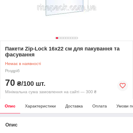
Пакети Zip-Lock 16х22 см для пакування та
фасування
Немає в наявності
Роздріб
70
₴/100 шт.
Мінімальна сума замовлення на сайті — 300 ₴
Опис
Характеристики
Доставка
Оплата
Умови п
Опис