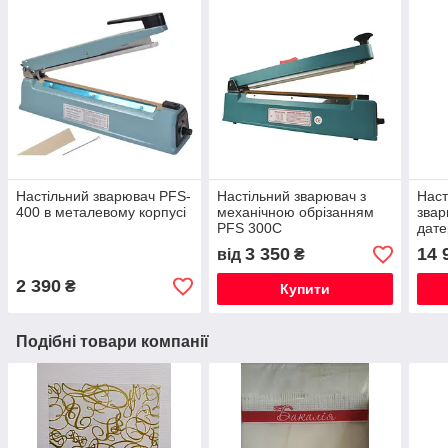
Настільний зварювач PFS-
Настільний зварювач з
Наст
400 в металевому корпусі
механічною обрізанням
звар
PFS 300C
дат
3 350
14 
від
₴
2 390
₴
Купити
Подібні товари компанії