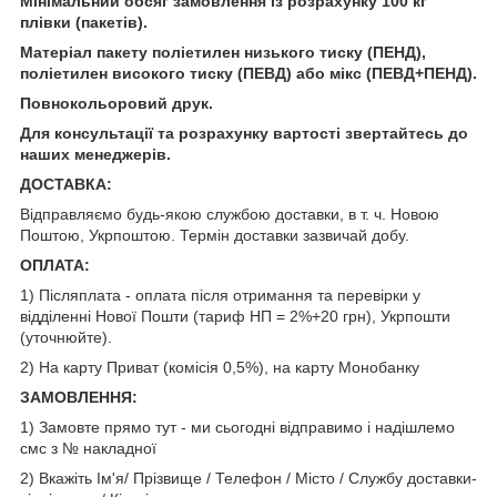
Мінімальний обсяг замовлення із розрахунку 100 кг
плівки (пакетів).
Матеріал пакету поліетилен низького тиску (ПЕНД),
поліетилен високого тиску (ПЕВД) або мікс (ПЕВД+ПЕНД).
Повнокольоровий друк.
Для консультації та розрахунку вартості звертайтесь до
наших менеджерів.
ДОСТАВКА:
Відправляємо будь-якою службою доставки, в т. ч. Новою
Поштою, Укрпоштою. Термін доставки зазвичай добу.
ОПЛАТА:
1) Післяплата - оплата після отримання та перевірки у
відділенні Нової Пошти (тариф НП = 2%+20 грн), Укрпошти
(уточнюйте).
2) На карту Приват (комісія 0,5%), на карту Монобанку
ЗАМОВЛЕННЯ:
1) Замовте прямо тут - ми сьогодні відправимо і надішлемо
смс з № накладної
2) Вкажіть Ім'я/ Прізвище / Телефон / Місто / Службу доставки-