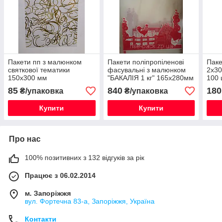
Пакети пп з малюнком
Пакети поліпропіленові
Паке
святкової тематики
фасувальні з малюнком
2х30
150х300 мм
"БАКАЛІЯ 1 кг" 165х280мм
100 
/ товщина 30мкм / уп
85
840
180
₴/упаковка
₴/упаковка
500шт
Купити
Купити
Про нас
100% позитивних з 132 відгуків за рік
Працює з 06.02.2014
м. Запоріжжя
вул. Фортечна 83-а, Запоріжжя, Україна
Контакти