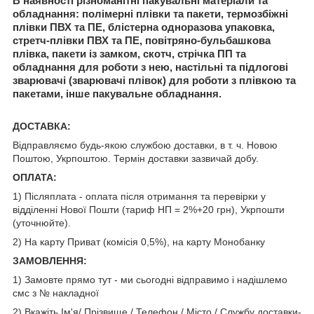
В наявності різноманітні пакувальні матеріали та
обладнання: полімерні плівки та пакети, термозбіжні
плівки ПВХ та ПЕ, блістерна одноразова упаковка,
стретч-плівки ПВХ та ПЕ, повітряно-бульбашкова
плівка, пакети із замком, скотч, стрічка ПП та
обладнання для роботи з нею, настільні та підлогові
зварювачі (зварювачі плівок) для роботи з плівкою та
пакетами, інше пакувальне обладнання.
ДОСТАВКА:
Відправляємо будь-якою службою доставки, в т. ч. Новою
Поштою, Укрпоштою. Термін доставки зазвичай добу.
ОПЛАТА:
1) Післяплата - оплата після отримання та перевірки у
відділенні Нової Пошти (тариф НП = 2%+20 грн), Укрпошти
(уточнюйте).
2) На карту Приват (комісія 0,5%), на карту Монобанку
ЗАМОВЛЕННЯ:
1) Замовте прямо тут - ми сьогодні відправимо і надішлемо
смс з № накладної
2) Вкажіть Ім'я/ Прізвище / Телефон / Місто / Службу доставки-