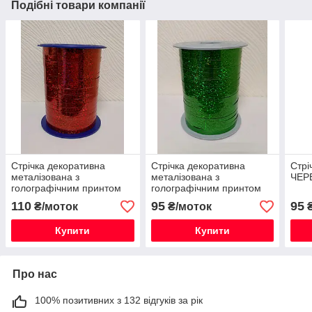
Подібні товари компанії
Стрічка декоративна
Стрічка декоративна
Стрі
металізована з
металізована з
ЧЕР
голографічним принтом
голографічним принтом
ЧЕРВОНА
ЗЕЛЕНА
110
95
95
₴/моток
₴/моток
₴
Купити
Купити
Про нас
100% позитивних з 132 відгуків за рік