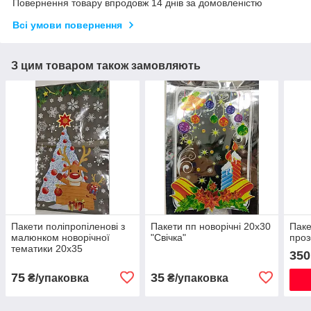
Повернення товару впродовж 14 днів за домовленістю
Всі умови повернення
З цим товаром також замовляють
Пакети поліпропіленові з
Пакети пп новорічні 20х30
Паке
малюнком новорічної
"Свічка"
проз
тематики 20х35
350
75
35
₴/упаковка
₴/упаковка