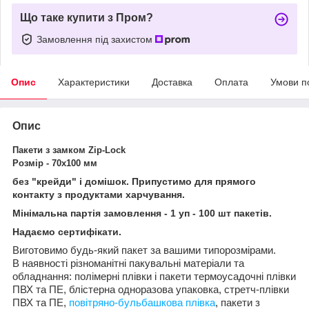
Що таке купити з Пром?
Замовлення під захистом
Опис
Характеристики
Доставка
Оплата
Умови п
Опис
Пакети з замком Zip-Lock
Розмір -
70х100 мм
без "крейди" і домішок. Припустимо для прямого
контакту з продуктами харчування.
Мінімальна партія замовлення - 1 уп - 100 шт пакетів.
Надаємо сертифікати.
Виготовимо будь-який пакет за вашими типорозмірами.
В наявності різноманітні пакувальні матеріали та
обладнання: полімерні плівки і пакети термоусадочні плівки
ПВХ та ПЕ, блістерна одноразова упаковка, стретч-плівки
ПВХ та ПЕ,
повітряно-бульбашкова плівка
, пакети з