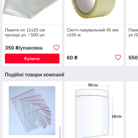
Пакети пп 11х20 см
Скотч пакувальний 45 мм
Паке
прозорі уп. / 500 шт.
х150 м
уп./
350
₴/упаковка
60
550
₴
Купити
Подібні товари компанії