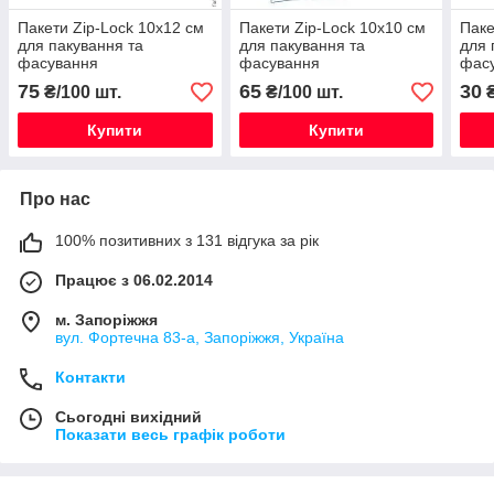
Пакети Zip-Lock 10х12 см
Пакети Zip-Lock 10х10 см
Паке
для пакування та
для пакування та
для 
фасування
фасування
фас
75
65
30
₴/100 шт.
₴/100 шт.
₴
Купити
Купити
Про нас
100% позитивних з 131 відгука за рік
Працює з 06.02.2014
м. Запоріжжя
вул. Фортечна 83-а, Запоріжжя, Україна
Контакти
Сьогодні вихідний
Показати весь графік роботи