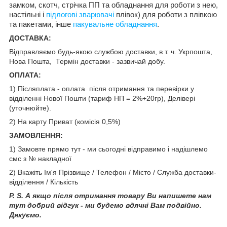
замком, скотч, стрічка ПП та обладнання для роботи з нею,
настільні і
підлогові зварювачі
плівок) для роботи з плівкою
та пакетами, інше
пакувальне обладнання
.
ДОСТАВКА:
Відправляємо будь-якою службою доставки, в т. ч. Укрпошта,
Нова Пошта, Термін доставки - зазвичай добу.
ОПЛАТА:
1) Післяплата - оплата після отримання та перевірки у
відділенні Нової Пошти (тариф НП = 2%+20гр), Делівері
(уточнюйте).
2) На карту Приват (комісія 0,5%)
ЗАМОВЛЕННЯ:
1) Замовте прямо тут - ми сьогодні відправимо і надішлемо
смс з № накладної
2) Вкажіть Ім'я Прізвище / Телефон / Місто / Служба доставки-
відділення / Кількість
P. S. А якщо після отримання товару Ви напишете нам
тут добрий відгук - ми будемо вдячні Вам подвійно.
Дякуємо.