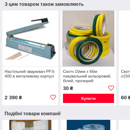
З цим товаром також замовляють
Настільний зварювач PFS-
Скотч 10мм х 66м
Скот
400 в металевому корпусі
пакувальний кольоровий,
х150
білий, прозорий
30
₴
2 390
60
₴
Купити
Подібні товари компанії