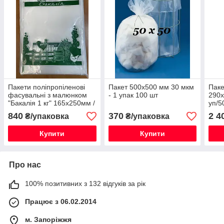
Пакети поліпропіленові
Пакет 500х500 мм 30 мкм
Паке
фасувальні з малюнком
- 1 упак 100 шт
290х
"Бакалія 1 кг" 165х250мм /
уп/5
товщина 30мкм / уп 500шт
840
370
2 4
₴/упаковка
₴/упаковка
Купити
Купити
Про нас
100% позитивних з 132 відгуків за рік
Працює з 06.02.2014
м. Запоріжжя