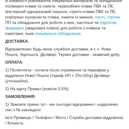
В наявності різноманітні пакувальні матеріали та обладнання:
полімерні плівки та пакети, термозбіжні плівки ПВХ та ПЕ,
блістерний одноразовий пакунок, стретч-плівки ПВХ та ПЕ,
повітряно-пухирчаста плівка, пакети із замком,
скотч, стрічка
ПП та обладнання для роботи з нею, настільні та
підлогові
зварювачі
(зварювачі плівок) для роботи з плівкою та
пакетами, інше
пакувальне обладнання
.
ДОСТАВКА:
Відправляємо будь-якою службою доставки, в т. ч. Нова
Пошта, Укрпошта, Делівері. Термін доставки - зазвичай добу.
ОПЛАТА:
1) Післяплата - оплата після отримання та перевірки у
відділенні Нової Пошти (тариф НП = 2%+20гр) Делівері
(уточнюйте).
2) На карту Приват (комісія 0,5%)
ЗАМОВЛЕННЯ:
1) Замовте прямо тут - ми сьогодні відправимо і надішлемо
смс з № накладної:
Ім'я Прізвище / Телефон / Місто / Служба доставки-відділення
/ Кількість