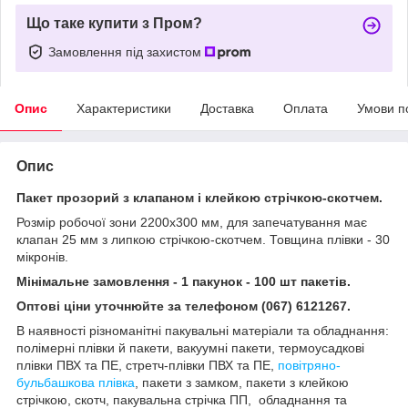
Що таке купити з Пром?
Замовлення під захистом
Опис
Характеристики
Доставка
Оплата
Умови п
Опис
Пакет прозорий з клапаном і клейкою стрічкою-скотчем.
Розмір робочої зони 2200х300 мм, для запечатування має
клапан 25 мм з липкою стрічкою-скотчем. Товщина плівки - 30
мікронів.
Мінімальне замовлення - 1 пакунок - 100 шт пакетів.
Оптові ціни уточнюйте за телефоном (067) 6121267.
В наявності різноманітні пакувальні матеріали та обладнання:
полімерні плівки й пакети, вакуумні пакети, термоусадкові
плівки ПВХ та ПЕ, стретч-плівки ПВХ та ПЕ,
повітряно-
бульбашкова плівка
, пакети з замком, пакети з клейкою
стрічкою, скотч, пакувальна стрічка ПП, обладнання та