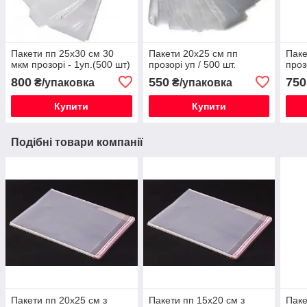
Пакети пп 25х30 см 30
Пакети 20х25 см пп
Паке
мкм прозорі - 1уп.(500 шт)
прозорі уп / 500 шт.
проз
800
550
750
₴/упаковка
₴/упаковка
Купити
Купити
Подібні товари компанії
Пакети пп 20х25 см з
Пакети пп 15х20 см з
Паке