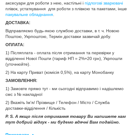
аксесуари для роботи з нею, настільні і
підлогові зварювачі
плівок, устаткування для роботи з плівкою та пакетами, інше
пакувальне обладнання
.
ДОСТАВКА:
Відправляємо будь-якою службою доставки, в т. ч. Новою
Поштою, Укрпоштою, Термін доставки зазвичай добу.
ОПЛАТА:
1) Післяплата - оплата після отримання та перевірки у
відділенні Нової Пошти (тариф НП = 2%+20 грн), Укрпошти
(уточнюйте).
2) На карту Приват (комісія 0,5%), на карту Монобанку
ЗАМОВЛЕННЯ:
1) Замовте прямо тут - ми сьогодні відправимо і надішлемо
смс з № накладної
2) Вкажіть Ім'я/ Прізвище / Телефон / Місто / Служба
доставки-відділення / Кількість
P. S. А якщо після отримання товару Ви напишете нам
тут добрий відгук - ми будемо вдячні Вам подвійно.
Приховати