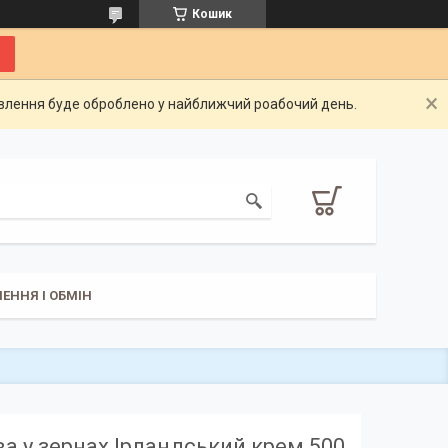
Кошик
овлення буде оброблено у найближчий роабочий день.
ЕННЯ І ОБМІН
ва у зернах Ірландський крем 500