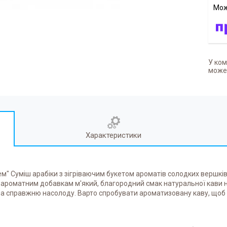
У ком
может
Характеристики
" Суміш арабіки з зігріваючим букетом ароматів солодких вершків т
 ароматним добавкам м'який, благородний смак натуральної кави наб
 справжню насолоду. Варто спробувати ароматизовану каву, щоб ча