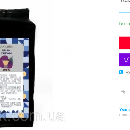
Готов
+3
повер