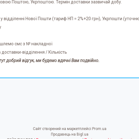
 Новою Поштою, Укрпоштою. Термін доставки зазвичай добу.
 у відділенні Нової Пошти (тариф НП = 2%+20 грн), Укрпошти (уточню
у
дішлемо смс з № накладної
а доставки-відділення / Кількість
тут добрий відгук, ми будемо вдячні Вам подвійно.
Сайт створений на маркетплейсі
Prom.ua
Продавець на Bigl.ua