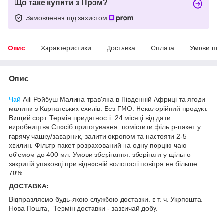
Що таке купити з Пром?
Замовлення під захистом
Опис
Характеристики
Доставка
Оплата
Умови п
Опис
Чай
Aili Ройбуш Малина трав'яна в Південній Африці та ягоди
малини з Карпатських схилів. Без ГМО. Некалорійний продукт.
Вищий сорт. Термін придатності: 24 місяці від дати
виробництва Спосіб приготування: помістити фільтр-пакет у
гарячу чашку/заварник, залити окропом та настояти 2-5
хвилин. Фільтр пакет розрахований на одну порцію чаю
об'ємом до 400 мл. Умови зберігання: зберігати у щільно
закритій упаковці при відносній вологості повітря не більше
70%
ДОСТА
ВКА:
Відправляємо будь-якою службою доставки, в т. ч. Укрпошта,
Нова Пошта, Термін доставки - зазвичай добу.