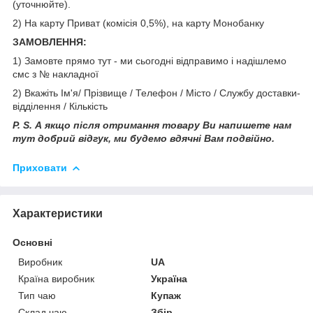
(уточнюйте).
2) На карту Приват (комісія 0,5%), на карту Монобанку
ЗАМОВЛЕННЯ:
1) Замовте прямо тут - ми сьогодні відправимо і надішлемо
смс з № накладної
2) Вкажіть Ім'я/ Прізвище / Телефон / Місто / Службу доставки-
відділення / Кількість
P. S. А якщо після отримання товару Ви напишете нам
тут добрий відгук, ми будемо вдячні Вам подвійно.
Приховати
Характеристики
Основні
Виробник
UA
Країна виробник
Україна
Тип чаю
Купаж
Склад чаю
Збір