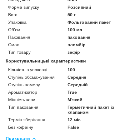
Форма випуску
Розсипний
Вага
50 г
Упаковка
Фольгований пакет
Об'єм
100 мл
Паковання
паковання
Смак
пломбір
Тип товару
зефір
Користувальницькі характеристики
Кількість в упаковці
100
Ступінь обсмажування
Середня
Ступінь помелу
Середній
Ароматизатор
True
Міцність кави
М'який
Тип паковання
Герметичний пакет із
клапаном
Термін зберігання
12 міс
Без кофеїну
False
Приховати