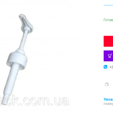
Готов
+3
повер