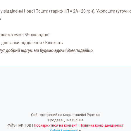
 у відділенні Нової Пошти (тариф НП = 2%+20 грн), Укрпошти (уточню
у
дішлемо смс з № накладної
у доставки-відділення / Кількість
тут добрий відгук, ми будемо вдячні Вам подвійно.
Сайт створений на маркетплейсі
Prom.ua
Продавець на Bigl.ua
РАЙЗ-ПАК ТОВ |
Поскаржитися на контент
|
Політика конфіденційності
Select Language
▼