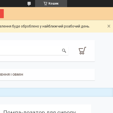
Кошик
овлення буде оброблено у найближчий роабочий день.
ЕННЯ І ОБМІН
Помпа-дозатор для сиропу