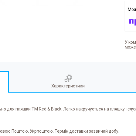
У ком
может
Характеристики
ьно для пляшки ТМ Red & Black. Легко накручується на пляшку і слу
 Новою Поштою, Укрпоштою. Термін доставки зазвичай добу.