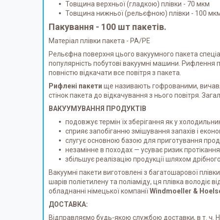
Товщина верхньої (гладкою) плівки - 70 мкм
Товщина нижньої (рельєфною) плівки - 100 мк
Пакування - 100 шт пакетів.
Матеріал плівки пакета - РА/РЕ
Рельєфна поверхня цього вакуумного пакета спеці
популярність побутові вакуумні машини. Рифлення п
повністю відкачати все повітря з пакета.
Рифлені пакети
ще називають гофрованими, вичавлени
стінок пакета до відкачування з нього повітря. Заг
ВАКУУМУВАННЯ ПРОДУКТІВ
подовжує термін їх зберігання як у холодильник
сприяє запобіганню змішування запахів і еконо
слугує основною базою для приготування проду
незамінне в походах — усуває ризик протікання 
збільшує реалізацію продукції шляхом дрібног
Вакуумні пакети виготовлені з багатошарової плівк
шарів поліетилену та поліаміду, ця плівка володі
обладнанні німецької компанії
Windmoeller & Hoels
ДОСТАВКА:
Відправляємо будь-якою службою доставки, в т. ч.