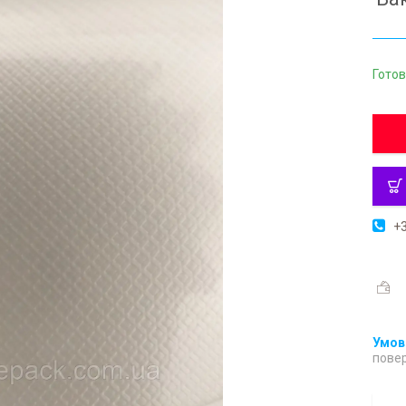
Готов
+3
повер