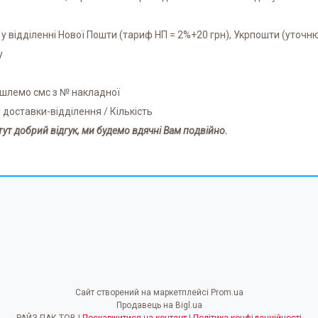
 у відділенні Нової Пошти (тариф НП = 2%+20 грн), Укрпошти (уточню
у
дішлемо смс з № накладної
у доставки-відділення / Кількість
тут добрий відгук, ми будемо вдячні Вам подвійно.
Сайт створений на маркетплейсі
Prom.ua
Продавець на Bigl.ua
РАЙЗ-ПАК ТОВ |
Поскаржитися на контент
|
Політика конфіденційності