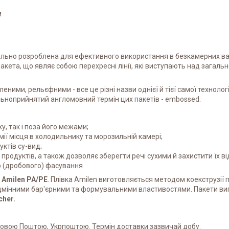
м
ально розроблена для ефективного використання в безкамерних в
акета, що являє собою перехресні лінії, які виступають над загаль
ми, рельєфними - все це різні назви однієї й тієї самої технологі
альноприйнятий англомовний термін цих пакетів - embossed.
у, так і поза його межами;
мії місця в холодильнику та морозильній камері;
ктів су-вид;
продуктів, а також дозволяє зберегти речі сухими й захистити їх ві
о (дробового) фасування
и
Amilen PA/PE
. Плівка Amilen виготовляється методом коекструзії
є відмінними бар'єрними та формувальними властивостями. Пакети 
cher.
 Новою Поштою, Укрпоштою. Термін доставки зазвичай добу.