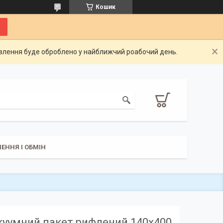
Кошик
овлення буде оброблено у найближчий роабочий день.
ЕННЯ І ОБМІН
куумний пакет рифлений 140х400