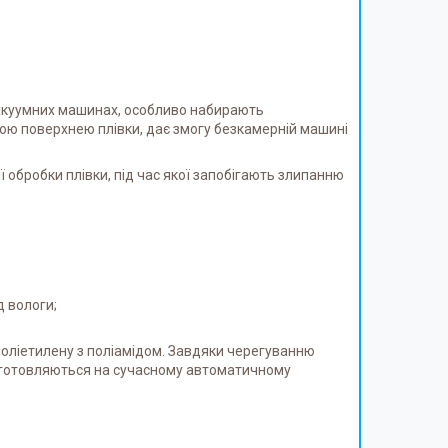
акуумних машинах, особливо набирають
ною поверхнею плівки, дає змогу безкамерній машині
ї обробки плівки, під час якої запобігають злипанню
д вологи;
 поліетилену з поліамідом. Завдяки черегуванню
виготовляються на сучасному автоматичному