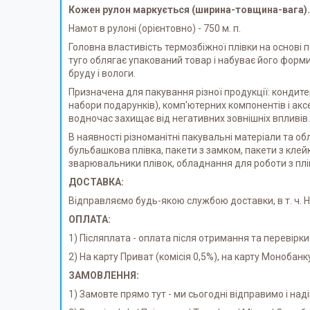
Кожен рулон маркується (ширина-товщина-вага).
Намот в рулоні (орієнтовно) - 750 м. п.
Головна властивість термозбіжної плівки на основі 
туго облягає упакований товар і набуває його форм
бруду і вологи.
Призначена для пакування різної продукції: кондитерс
набори подарунків), комп'ютерних компонентів і ак
водночас захищає від негативних зовнішніх впливів.
В наявності різноманітні пакувальні матеріали та обл
бульбашкова плівка, пакети з замком, пакети з клейк
зварювальники плівок, обладнання для роботи з пл
ДОСТАВКА:
Відправляємо будь-якою службою доставки, в т. ч.
ОПЛАТА:
1) Післяплата - оплата після отримання та перевірки
2) На карту Приват (комісія 0,5%), на карту Монобанк
ЗАМОВЛЕННЯ:
1) Замовте прямо тут - ми сьогодні відправимо і на