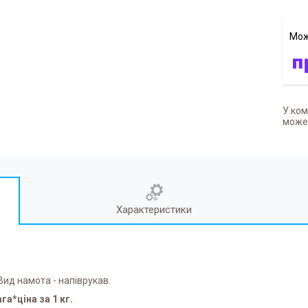
У ком
может
Характеристики
Вид намота - напіврукав.
ага*ціна за 1 кг.