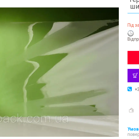
ши
Під 
Відпр
+3
повер