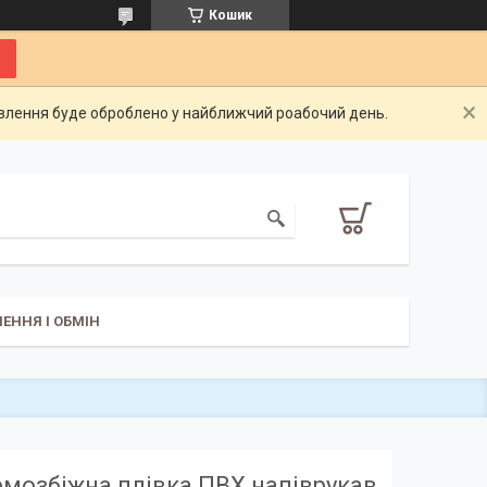
Кошик
овлення буде оброблено у найближчий роабочий день.
ЕННЯ І ОБМІН
рмозбіжна плівка ПВХ напіврукав