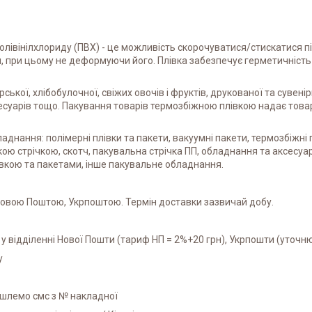
полівінілхлориду (ПВХ) - це можливість скорочуватися/стискатися 
и, при цьому не деформуючи його. Плівка забезпечує герметичність
ької, хлібобулочної, свіжих овочів і фруктів, друкованої та сувенір
сесуарів тощо. Пакування товарів термозбіжною плівкою надає това
аднання: полімерні плівки та пакети, вакуумні пакети, термозбіжні 
ою стрічкою, скотч, пакувальна стрічка ПП, обладнання та аксесуари
івкою та пакетами, інше пакувальне обладнання.
 Новою Поштою, Укрпоштою. Термін доставки зазвичай добу.
 у відділенні Нової Пошти (тариф НП = 2%+20 грн), Укрпошти (уточню
у
дішлемо смс з № накладної