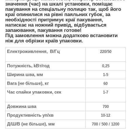
значення (час) на шкалі установки, поміщає
пакування на спеціальну полицю так, щоб його
краї опинилися на рівні паяльних губок, за
необхідності притримує краї пакування,
натискає на ножний привід, відбувається
запаювання, пакування готове!
Під замовлення можна додатково встановити
ніж для обрізки країв упаковки.
Електроживлення,
В/Гц
220/50
Потужність,
k
Вт/год
0,25
Ширина шва, мм
1-5
Вага (не більше), кг
60
Час спайки упаковки, сек
1-7
Довжина шва
700
Продуктивність уп/хв
10-12
Д/Ш/В (не більше), мм
700 / 500 / 1200