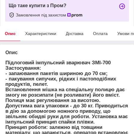
Що таке купити з Пром?
Замовлення під захистом
Опис
Характеристики
Доставка
Оплата
Умови п
Опис
Підлоговий імпульсний зварювач ЗМІ-700
Застосування:
- запаювання пакетів шириною до 70 см;
- пакування сипучих, рідких і пастоподібних
продуктів, пелет.
Встановлення мішка на спеціальну полицю дає
змогу не розсипати (не розливати) його вміст.
Полиця має регулювання за висотою.
Допустима вага упаковки - до 30 кг. Приводиться
в дію за допомогою ножного приводу, що
звільняє обидві руки для роботи. Установка має
імпульсний принцип спайки плівки.
Принцип роботи: залежно від товщини
матеріалу, що запаюється, оператор встановлює