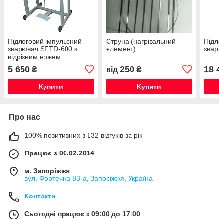
Підлоговий імпульсний
Струна (нагрівальний
Підл
зварювач SFTD-600 з
елемент)
звар
відрізним ножем
5 650
250
18 
₴
від
₴
Купити
Купити
Про нас
100% позитивних з 132 відгуків за рік
Працює з 06.02.2014
м. Запоріжжя
вул. Фортечна 83-а, Запоріжжя, Україна
Контакти
Сьогодні працює з 09:00 до 17:00